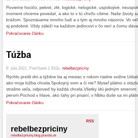
Povieme hocičo, pekné, zlé, logické, nelogické, uspokojivé, neuspo
moment chceme povedať, a ako to v tú chvíľu cítime. Naše životy s
krážom. Spoznávame mnoho ľudí a s tým aj mnoho názorov. Vo veľkej
aj podobné. Vždy záleží na každom jedincovi v čo verí a čomu dáva
Pokračovanie článku
Túžba
9. júla 2021, Prečítané 1 810x,
rebelbezpriciny
Rýchlo prešli dni a týždne ba aj mesiac s rokom riadne svižne.Udial
ako moja túžba chcela.Spokojný som a či nie? Myseľ plátno s otázk
strašne veľa, odpoveď by každá chcela.Všetky idú jedným smerom 
perom.Pochod v hlave, ako ťahy pri písaní, v hĺbku duše sa mi plát
Pokračovanie článku
RSS
rebelbezpriciny
rebelbezpriciny.blog.pravda.sk