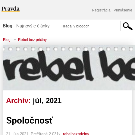
Registrácia
Prihlásenie
Blog
Najnovšie články
Najčítanejšie články
Blog
>
Rebel bez príčiny
Najkomentovanejšie články
Zoznam blogov
Komerčné blogy
Archív:
júl, 2021
Spoločnosť
21. júla 2021, Prečítané 2 031x,
rebelbezpriciny