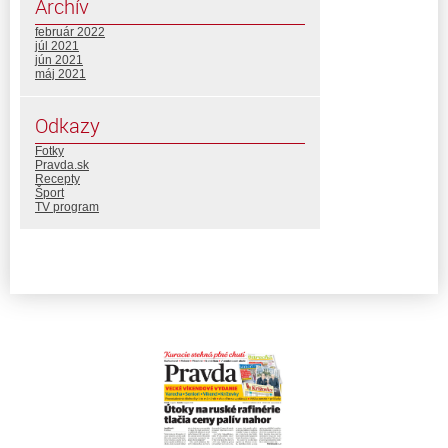
Archív
február 2022
júl 2021
jún 2021
máj 2021
Odkazy
Fotky
Pravda.sk
Recepty
Šport
TV program