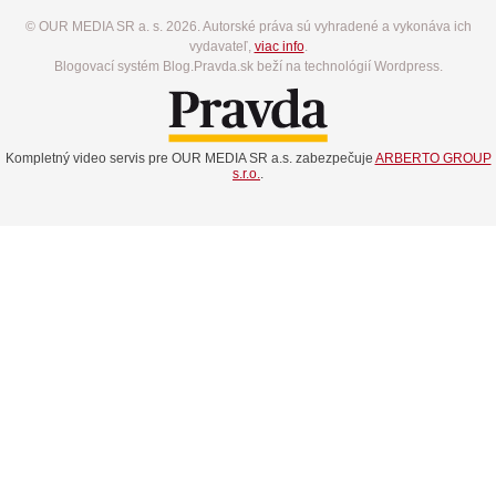
© OUR MEDIA SR a. s. 2026. Autorské práva sú vyhradené a vykonáva ich
vydavateľ,
viac info
.
Blogovací systém Blog.Pravda.sk beží na technológií Wordpress.
Kompletný video servis pre OUR MEDIA SR a.s. zabezpečuje
ARBERTO GROUP
s.r.o.
.