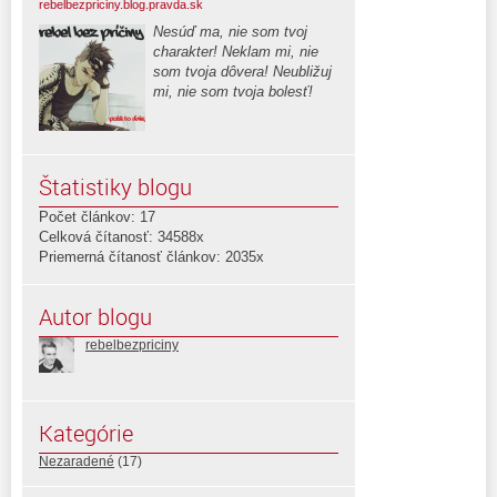
rebelbezpriciny.blog.pravda.sk
Nesúď ma, nie som tvoj
charakter! Neklam mi, nie
som tvoja dôvera! Neubližuj
mi, nie som tvoja bolesť!
Štatistiky blogu
Počet článkov: 17
Celková čítanosť: 34588x
Priemerná čítanosť článkov: 2035x
Autor blogu
rebelbezpriciny
Kategórie
Nezaradené
(17)