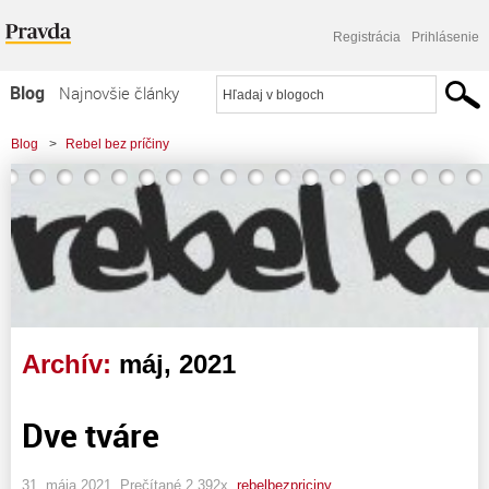
Registrácia
Prihlásenie
Blog
Najnovšie články
Najčítanejšie články
Blog
>
Rebel bez príčiny
Najkomentovanejšie články
Zoznam blogov
Komerčné blogy
Archív:
máj, 2021
Dve tváre
31. mája 2021, Prečítané 2 392x,
rebelbezpriciny