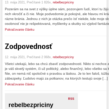
13. mája 2021, Prečítané 1 826x,
rebelbezpriciny
Pozerám sa na svet z výšky úplne sám, pozorujem ľudí, ktorí tu žij
nich vkročiť a či nie. Moje podvedomie je pokojné, ale hlavou mi krá
rázne bránia. Jednou z nich je otázka prečo ísť niekde, kde moje sl
osobnosť nie je rešpektovaná, myšlienky a skutky sú výplod fantázi
Pokračovanie článku
Zodpovednosť
12. mája 2021, Prečítané 2 068x,
rebelbezpriciny
Všetci utekajú, lebo sa chcú zbaviť zodpovednosti. Nikto si nechce 
je váš skvelý systém, či už politický, alebo finančný, lebo všetko sa
Nie, on nemá nič spoločné s pravdou a láskou. Je to len faloš, túž
zábezpeky. Ľudstvo majú za potkanov, na ktorých testujú svoje […]
Pokračovanie článku
RSS
rebelbezpriciny