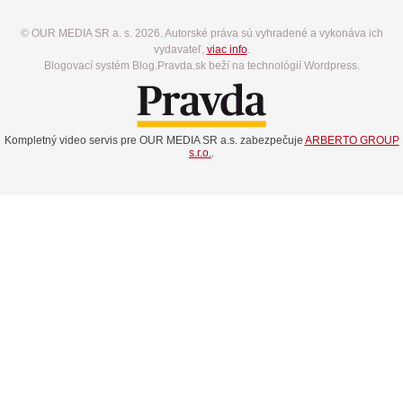
© OUR MEDIA SR a. s. 2026. Autorské práva sú vyhradené a vykonáva ich
vydavateľ,
viac info
.
Blogovací systém Blog.Pravda.sk beží na technológií Wordpress.
Kompletný video servis pre OUR MEDIA SR a.s. zabezpečuje
ARBERTO GROUP
s.r.o.
.