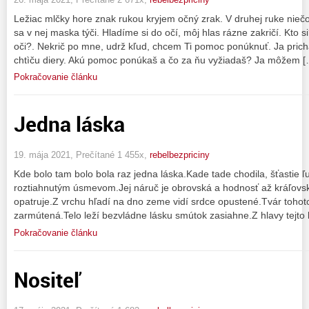
Ležiac mlčky hore znak rukou kryjem očný zrak. V druhej ruke niečo
sa v nej maska týči. Hladíme si do očí, môj hlas rázne zakričí. Kto s
oči?. Nekrič po mne, udrž kľud, chcem Ti pomoc ponúknuť. Ja prich
chtìču diery. Akú pomoc ponúkaš a čo za ňu vyžiadaš? Ja môžem [
Pokračovanie článku
Jedna láska
19. mája 2021, Prečítané 1 455x,
rebelbezpriciny
Kde bolo tam bolo bola raz jedna láska.Kade tade chodila, šťastie 
roztiahnutým úsmevom.Jej náruč je obrovská a hodnosť až kráľovsk
opatruje.Z vrchu hľadí na dno zeme vidí srdce opustené.Tvár tohoto 
zarmútená.Telo leží bezvládne lásku smútok zasiahne.Z hlavy tejto 
Pokračovanie článku
Nositeľ