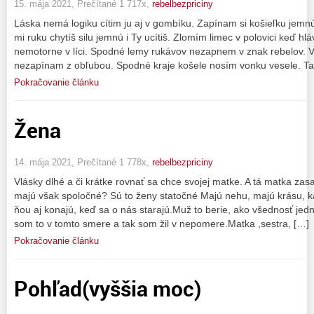
15. mája 2021, Prečítané 1 717x,
rebelbezpriciny
Láska nemá logiku cítim ju aj v gombíku. Zapínam si košieľku jemnú
mi ruku chytíš silu jemnú i Ty ucítiš. Zlomím limec v polovici keď 
nemotorne v líci. Spodné lemy rukávov nezapnem v znak rebelov. 
nezapínam z obľubou. Spodné kraje košele nosím vonku vesele. Ta
Pokračovanie článku
Žena
14. mája 2021, Prečítané 1 778x,
rebelbezpriciny
Vlásky dlhé a či krátke rovnať sa chce svojej matke. A tá matka zasa 
majú však spoločné? Sú to ženy statočné Majú nehu, majú krásu, k
ňou aj konajú, keď sa o nás starajú.Muž to berie, ako všednosť je
som to v tomto smere a tak som žil v nepomere.Matka ,sestra, […]
Pokračovanie článku
Pohľad(vyššia moc)