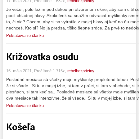
17. mája 2021, Prečítané 1 682x,
rebelbezpriciny
Je večer, polo ležím pod dekou pri otvorenom okne, aby som cítil 
pocit chladnej hlavy. Akokoľvek sa snažím odvracať myšlienky sme
to, či nie? Chcem, aby si sa vytratila z mojej hlavy aj keď na ňu m
nechceš. Kto si? No ja predsa, tíško šepne srdce. Za prvé to nedok
Pokračovanie článku
Križovatka osudu
16. mája 2021, Prečítané 1 715x,
rebelbezpriciny
Posledné mesiace sú všetky moje myšlienky prepletené tebou. Posl
že si všade.. Si tu v mojej izbe, si tam v práci, si tam v obchode, si t
piesňach, si tam keď sa.. Posledné mesiace sú všetky moje myšlie
dva mesiace tak intenzívne, že si všade.. Si tu v mojej izbe, si tam v
Pokračovanie článku
Košeľa