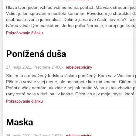
Hlava tvorì jeden vzhľad vidíme ho na pohľad. Má však stredom jed
Vidieť ju len správaním nositeľa konaním. Pôvodcom je charakter d
osobnosť stvorila ju minulosť. Delíme ju na dve časti, neveríte? Tak 
tvárou v tvár tým maskotom. Jedna polka čierna je, ktorej ego kraľuj
Pokračovanie článku
Ponížená duša
27. mája 2021, Prečítané 2 480x,
rebelbezpriciny
Stojím tu a obnažený ľudskou láskou ponížený. Kam sa z Vás kam 
Píšete a vravíte v jej mene, ale nechápete kde má kmene. Citátmi sa 
Poňatia však nemáte, ak zíde z nej tak ranìte Vy sa jej tak zbavíte 
rany ostré bolia v duši ba i v kostre. Cítim ich aj v mojej mysli, ktorá
Pokračovanie článku
Maska
26. mája 2021, Prečítané 2 671x,
rebelbezpriciny