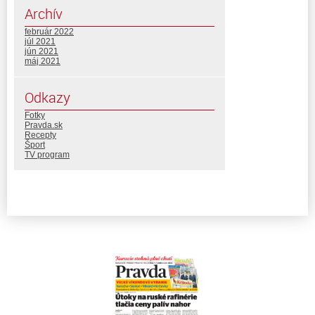
Archív
február 2022
júl 2021
jún 2021
máj 2021
Odkazy
Fotky
Pravda.sk
Recepty
Šport
TV program