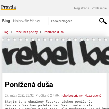
Registrácia
Prihlásenie
Blog
Najnovšie články
Najčítanejšie články
Blog
>
Rebel bez príčiny
>
Ponížená duša
Najkomentovanejšie články
Zoznam blogov
Komerčné blogy
Ponížená duša
27. mája 2021 23:32
, Prečítané 2 479x,
rebelbezpriciny
,
Nezaradené
Stojím tu a obnažený ľudskou láskou ponížený.

Kam sa z Vás kam podela? Veď Vás z mala odela.

Píšete a vravíte v jej mene, ale nechápete kde má kmen