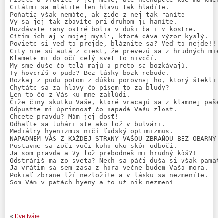
Citátmi sa mlátite len hlavu tak hladíte.

Poňatia však nemáte, ak zíde z nej tak ranìte

Vy sa jej tak zbavíte pri druhom ju hanìte.

Rozdávate rany ostré bolia v duši ba i v kostre.

Cítim ich aj v mojej mysli, ktorá dáva výzor kyslý.

Poviete si veď to prejde, bláznite sa? Veď to nejde!!

City nie sú autá z ciest, že prevezú sa z hrudných mie
Klamete mi do očí celý svet to nivočí.

My sme duše čo telá majú a preto sa bozkávajú.

Ty hovoríš o pude? Bez lásky bozk nebude.

Bozkaj z pudu potom z dúšku porovnaj ho, ktorý štekli 
Chytáte sa za hlavy čo píšem to za bludy?

Len to čo z Vás ku mne zablúdi.

Čiže činy skutku Vaše, ktoré vracajú sa z klamnej paše
Odpusťte mi úprimnosť čo napadá Vašu zlosť.

Chcete pravdu? Mám jej dosť!

Odhaľte sa luhári ste ako lož v bulvári.

Mediálny hyenizmus ničí ľudský optimizmus.

NAPADNEM VÁS Z KAŽDEJ STRANY VAŠOU ZBRAŇOU BEZ OBARNY.
Postavme sa zoči-voči koho oko skôr odbočí.

Ja som pravda a Vy lož prebodneš mi hrudný kôš?!

Odstrániš ma zo sveta? Nech sa páči duša si však pamät
Ja vrátim sa sem zasa z hora večne budem Vaša mora.

Pokiaľ zbrane lží nezložíte a v lásku sa nezmeníte.

Som Vám v pätách hyeny a to už nik nezmení
«
Dve tváre