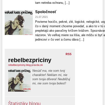
tam netreba ochranu, [...]
Spoločnosť
21.07.2021
Povieme hocičo, pekné, zlé, logické, nelogické, u
čo v daný moment chceme povedať, a ako to v tú c
prepletajú ako pavučiny krížom krážom. Spoznáva
názorov. Vo veľkej miere sa líšia, ale môžu si byť
jedincovi v čo verí a čomu dáva [...]
RSS
rebelbezpriciny
rebelbezpriciny.blog.pravda.sk
Nesúď ma, nie som tvoj
charakter! Neklam mi, nie
som tvoja dôvera! Neubližuj
mi, nie som tvoja bolesť!
Štatistiky blogu